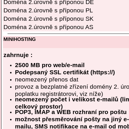
Doména 2.úrovně s příponou DE
Doména 2.úrovně s příponou PL
Doména 2.úrovně s příponou SK
Doména 2.úrovně s příponou AS
MINIHOSTING
zahrnuje :
2500 MB pro web/e-mail
Podepsaný SSL certifikát (https://)
neomezený přenos dat
provoz a bezplatné zřízení domény 2. úr
poplatku registrátorovi, viz níže)
neomezený počet i velikost e-mailů (li
celkový prostor)
POP3, IMAP a WEB rozhraní pro poštu
možnost přesměrování pošty na jiný e-
mailu, SMS notifikace na e-mail od mob