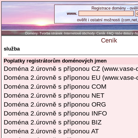
Registrace domény - ověř
www.
ověřit i ostatní možnosti (com,net,
Domény
Tvorba stránek
Internetové obchody
Ceník
FAQ-Vaše dotazy
N
·
·
·
·
·
Ceník
služba
Poplatky registrátorům doménových jmen
Doména 2.úrovně s příponou CZ (www.vase-
Doména 2.úrovně s příponou EU (www.vase-
Doména 2.úrovně s příponou COM
Doména 2.úrovně s příponou NET
Doména 2.úrovně s příponou ORG
Doména 2.úrovně s příponou INFO
Doména 2.úrovně s příponou BIZ
Doména 2.úrovně s příponou AT