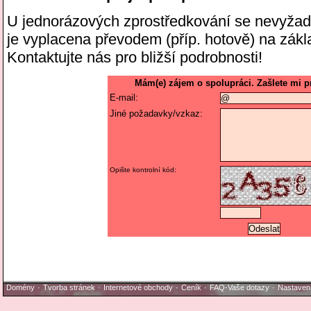
U jednorázových zprostředkování se nevyžad
je vyplacena převodem (příp. hotově) na zák
Kontaktujte nás pro bližší podrobnosti!
Mám(e) zájem o spolupráci. Zašlete mi 
E-mail:
Jiné požadavky/vzkaz:
Opište kontrolní kód:
Domény
·
Tvorba stránek
·
Internetové obchody
·
Ceník
·
FAQ-Vaše dotazy
·
Nastaven