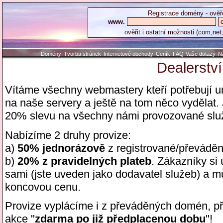
Registrace domény - ověř
www.
ověřit i ostatní možnosti (com,net,
Domény
Tvorba stránek
Internetové obchody
Ceník
FAQ-Vaše dotazy
N
·
·
·
·
·
Dealerství
Vítáme všechny webmastery kteří potřebují 
na naše servery a ještě na tom něco vydělat.
20% slevu na všechny námi provozované slu
Nabízíme 2 druhy provize:
a)
50% jednorázově
z registrované/převádě
b)
20% z pravidelných plateb
. Zákazníky si
sami (jste uveden jako dodavatel služeb) a mů
koncovou cenu.
Provize vyplácíme i z převáděných domén, při
akce "
zdarma po již předplacenou dobu
"!